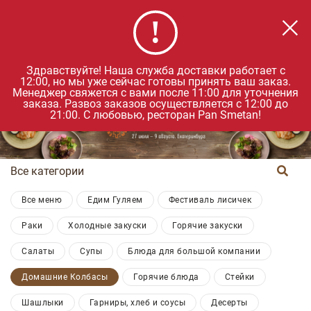
Удобнее в приложении
×
Загрузить
Для IOS и Android
0
Здравствуйте! Наша служба доставки работает с
12:00, но мы уже сейчас готовы принять ваш заказ.
Менеджер свяжется с вами после 11:00 для уточнения
заказа. Развоз заказов осуществляется с 12:00 до
21:00. С любовью, ресторан Pan Smetan!
Все категории
Все меню
Едим Гуляем
Фестиваль лисичек
Раки
Холодные закуски
Горячие закуски
Салаты
Супы
Блюда для большой компании
Домашние Колбасы
Горячие блюда
Стейки
Шашлыки
Гарниры, хлеб и соусы
Десерты